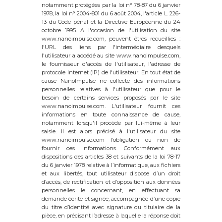
notamment protégées par la loi n° 78-87 du 6 janvier
1978, la loi n° 2004-801 du 6 août 2004, l'article L. 226-
13 du Code pénal et la Directive Européenne du 24
octobre 1995. A l'occasion de l'utilisation du site
www.nanoimpulse.com, peuvent êtres recueillies :
l'URL des liens par l'intermédiaire desquels
l'utilisateur a accédé au site www.nanoimpulse.com,
le fournisseur d'accès de l'utilisateur, l'adresse de
protocole Internet (IP) de l'utilisateur. En tout état de
cause NanoImpulse ne collecte des informations
personnelles relatives à l'utilisateur que pour le
besoin de certains services proposés par le site
www.nanoimpulse.com. L'utilisateur fournit ces
informations en toute connaissance de cause,
notamment lorsqu'il procède par lui-même à leur
saisie. Il est alors précisé à l'utilisateur du site
www.nanoimpulse.com l’obligation ou non de
fournir ces informations. Conformément aux
dispositions des articles 38 et suivants de la loi 78-17
du 6 janvier 1978 relative à l’informatique, aux fichiers
et aux libertés, tout utilisateur dispose d’un droit
d’accès, de rectification et d’opposition aux données
personnelles le concernant, en effectuant sa
demande écrite et signée, accompagnée d’une copie
du titre d’identité avec signature du titulaire de la
pièce, en précisant l’adresse à laquelle la réponse doit