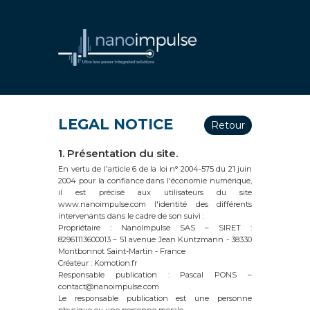
LEGAL NOTICE
Retour
1. Présentation du site.
En vertu de l'article 6 de la loi n° 2004-575 du 21 juin
2004 pour la confiance dans l'économie numérique,
il est précisé aux utilisateurs du site
www.nanoimpulse.com l'identité des différents
intervenants dans le cadre de son suivi :
Propriétaire : NanoImpulse SAS – SIRET :
82961113600013 – 51 avenue Jean Kuntzmann - 38330
Montbonnot Saint-Martin - France
Créateur : Komotion.fr
Responsable publication : Pascal PONS –
contact@nanoimpulse.com
Le responsable publication est une personne