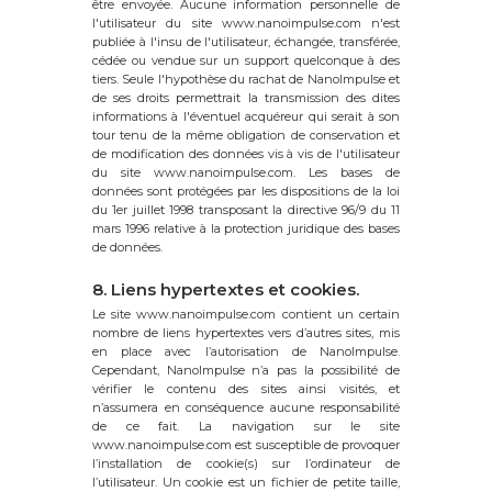
être envoyée. Aucune information personnelle de
l'utilisateur du site www.nanoimpulse.com n'est
publiée à l'insu de l'utilisateur, échangée, transférée,
cédée ou vendue sur un support quelconque à des
tiers. Seule l'hypothèse du rachat de NanoImpulse et
de ses droits permettrait la transmission des dites
informations à l'éventuel acquéreur qui serait à son
tour tenu de la même obligation de conservation et
de modification des données vis à vis de l'utilisateur
du site www.nanoimpulse.com. Les bases de
données sont protégées par les dispositions de la loi
du 1er juillet 1998 transposant la directive 96/9 du 11
mars 1996 relative à la protection juridique des bases
de données.
8. Liens hypertextes et cookies.
Le site www.nanoimpulse.com contient un certain
nombre de liens hypertextes vers d’autres sites, mis
en place avec l’autorisation de NanoImpulse.
Cependant, NanoImpulse n’a pas la possibilité de
vérifier le contenu des sites ainsi visités, et
n’assumera en conséquence aucune responsabilité
de ce fait. La navigation sur le site
www.nanoimpulse.com est susceptible de provoquer
l’installation de cookie(s) sur l’ordinateur de
l’utilisateur. Un cookie est un fichier de petite taille,