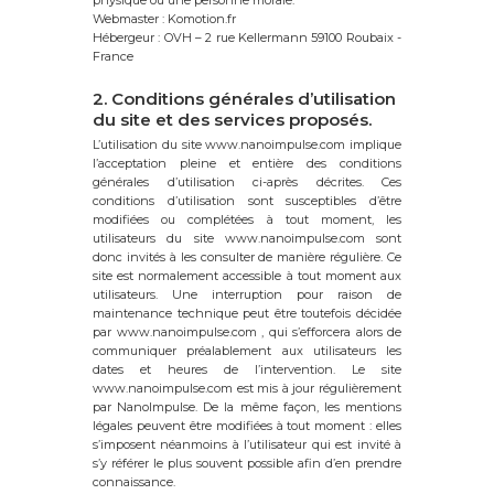
physique ou une personne morale.
Webmaster : Komotion.fr
Hébergeur : OVH – 2 rue Kellermann 59100 Roubaix -
France
2. Conditions générales d’utilisation
du site et des services proposés.
L’utilisation du site www.nanoimpulse.com implique
l’acceptation pleine et entière des conditions
générales d’utilisation ci-après décrites. Ces
conditions d’utilisation sont susceptibles d’être
modifiées ou complétées à tout moment, les
utilisateurs du site www.nanoimpulse.com sont
donc invités à les consulter de manière régulière. Ce
site est normalement accessible à tout moment aux
utilisateurs. Une interruption pour raison de
maintenance technique peut être toutefois décidée
par www.nanoimpulse.com , qui s’efforcera alors de
communiquer préalablement aux utilisateurs les
dates et heures de l’intervention. Le site
www.nanoimpulse.com est mis à jour régulièrement
par NanoImpulse. De la même façon, les mentions
légales peuvent être modifiées à tout moment : elles
s’imposent néanmoins à l’utilisateur qui est invité à
s’y référer le plus souvent possible afin d’en prendre
connaissance.